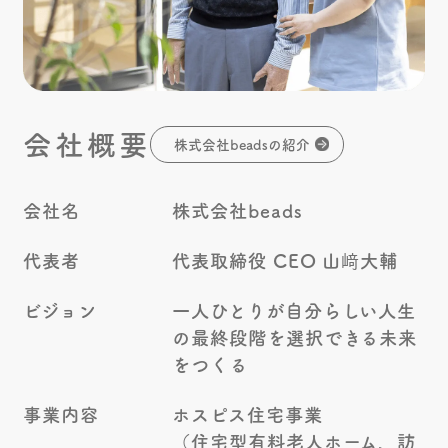
会社概要
株式会社beadsの紹介
会社名
株式会社beads
代表者
代表取締役 CEO 山﨑大輔
ビジョン
一人ひとりが自分らしい人生
の
最終段階を選択できる未来
をつくる
事業内容
ホスピス住宅事業
（住宅型有料老人ホーム、訪